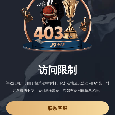
访问限制
尊敬的用户，由于相关法律限制，您所在地区无法访问J9产品，对
此造成的不便，我们深表歉意，您如有疑问请联系客服。
联系客服