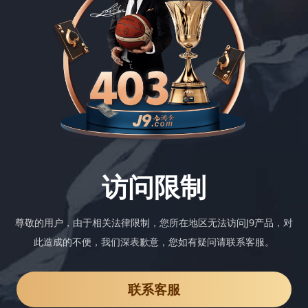
访问限制
尊敬的用户，由于相关法律限制，您所在地区无法访问J9产品，对
此造成的不便，我们深表歉意，您如有疑问请联系客服。
联系客服